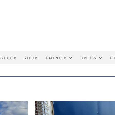
NYHETER
ALBUM
KALENDER
OM OSS
K
KALENDER
HISTORIE
K
LISTE
KORPSDRIFT
ST